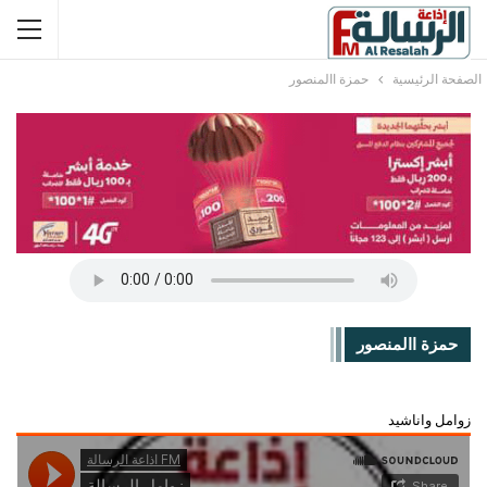
الصفحة الرئيسية
حمزة االمنصور
حمزة االمنصور
زوامل واناشيد