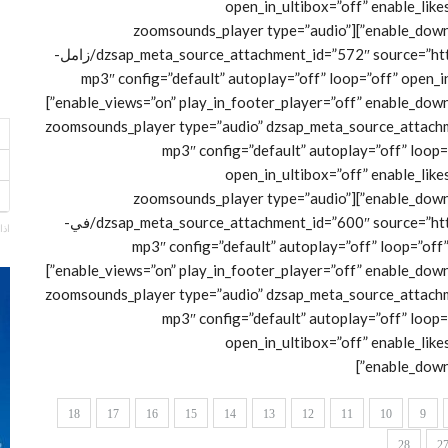
open_in_ultibox=”off” enable_like
enable_download_button=”on” download_custom_link_enable=”on”][zoomsounds_player type=”audio”
dzsap_meta_source_attachment_id=”572″ source=”http://www.alresalh.net/wp-content/uploads/2019/11/زامل-
mp3″ config=”default” autoplay=”off” loop=”off” open_in_ultibox=””
enable_views=”on” play_in_footer_player=”off” enable_download_button=”on” download_custom_link_enable=”on”]
[zoomsounds_player type=”audio” dzsap_meta_source_attach
content/uploa/كتبنا-بالدماء-الطاهره.mp3″ config=”default” autoplay=”off” loop=”off”
open_in_ultibox=”off” enable_like
enable_download_button=”on” download_custom_link_enable=”on”][zoomsounds_player type=”audio”
dzsap_meta_source_attachment_id=”600″ source=”http://www.alresalh.net/wp-content/uploads/2019/11/في-
اذا
mp3″ config=”default” autoplay=”off” loop=”off” open_”
enable_views=”on” play_in_footer_player=”off” enable_download_button=”on” download_custom_link_enable=”on”]
[zoomsounds_player type=”audio” dzsap_meta_source_attach
content/upload/زامل-يامسيره-سيري.mp3″ config=”default” autoplay=”off” loop=”off”
open_in_ultibox=”off” enable_like
enable_down
18
17
16
15
14
13
12
11
10
9
28
2