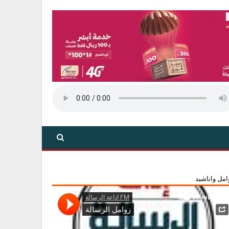
امل واناشيد