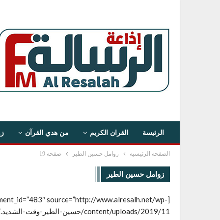
الرئيسة
القران الكريم
من هدي القرآن
زو
الصفحة الرئيسية
زوامل حسين الطير
صفحة 19
زوامل حسين الطير
ment_id=”483″ source=”http://www.alresalh.net/wp-
1