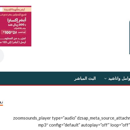
امل واناشيد
البث المباشر
زو
[zoomsounds_player type=”audio” dzsap_meta_source_attach
content/uploads/2019/1/حسين-الطير-وقت-الشديد.mp3″ config=”default” autoplay=”off” loop=”off”