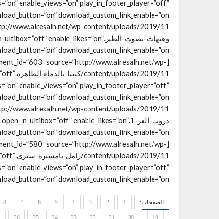
s=”on” enable_views=”on” play_in_footer_player=”off”
وهيهات-بصوت-الطير.off” enable_likes=”on
ment_id=”603″ source=”http://www.alresalh.net/wp-
ds/2019/11
s=”on” enable_views=”on” play_in_footer_player=”off”
دروب-العز-1.in_ultibox=”off” enable_likes=”on
ment_id=”580″ source=”http://www.alresalh.net/wp-
s/2019/11
s=”on” enable_views=”on” play_in_footer_player=”off”
load_button=”on” download_custom_link_enable=”on”]
الصفحات:
1
2
3
4
5
6
7
8
7
26
25
24
23
22
21
20
19