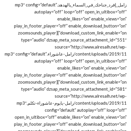
زامل_إفرد_جناحك_في_السماء_يالهدهد.mp3″ config=”default”
autoplay=”off” loop=”off” open_in_ultibox=”off”
enable_likes=”on” enable_views=”on”
play_in_footer_player=”off” enable_download_button=”on”
download_custom_link_enable=”on”][zoomsounds_player
type=”audio” dzsap_meta_source_attachment_id=”551″
source=”http://www.alresalh.net/wp-
content/uploads/2019/11/زامل-عاشوراء.mp3″ config=”default”
autoplay=”off” loop=”off” open_in_ultibox=”off”
enable_likes=”on” enable_views=”on”
play_in_footer_player=”off” enable_download_button=”on”
download_custom_link_enable=”on”][zoomsounds_player
type=”audio” dzsap_meta_source_attachment_id=”581″
source=”http://www.alresalh.net/wp-
content/uploads/2019/11/زامل-يايوم-عاشوراء-تكلم.mp3″
config=”default” autoplay=”off” loop=”off”
open_in_ultibox=”off” enable_likes=”on” enable_views=”on”
play_in_footer_player=”off” enable_download_button=”on”
download_custom_link_enable=”on”][zoomsounds_player