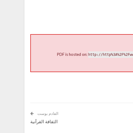
PDF is hosted on:
http://http%3A%2F%2Fw
القادم بوست
الثقافة القرآنية