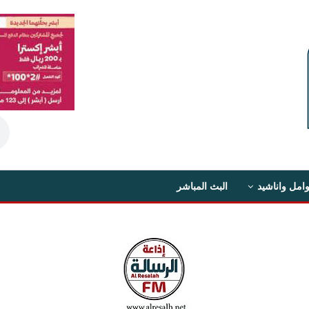
امل واناشيد
البث المباشر