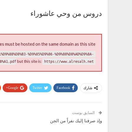
دروس من وحي عاشوراء
es must be hosted on the same domain as this site.
1%D9%88%D8%B3-%D9%85%D9%86-%D9%88%D8%AD%D9%8A-
but this site is:
8%A1.pdf
https://www.alresalh.net
Google+
Twitter
Facebook
شارك
السابق بوست
وإذ صرفنا إليك نفراً من الجن