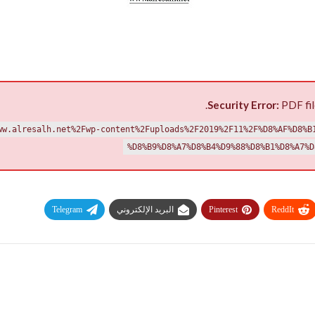
Security Error:
PDF fil
ww.alresalh.net%2Fwp-content%2Fuploads%2F2019%2F11%2F%D8%AF%D8%B
%D8%B9%D8%A7%D8%B4%D9%88%D8%B1%D8%A7%D
ReddIt
Pinterest
البريد الإلكتروني
Telegram