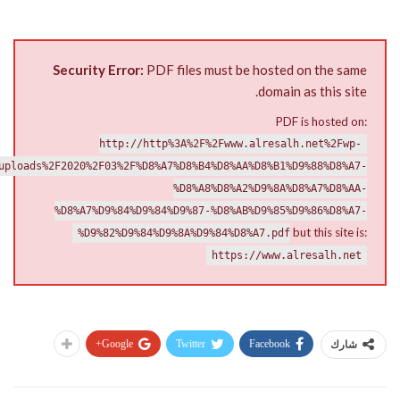
Security Error:
PDF files must be hosted on the same
domain as this site.
PDF is hosted on:
http://http%3A%2F%2Fwww.alresalh.net%2Fwp-
uploads%2F2020%2F03%2F%D8%A7%D8%B4%D8%AA%D8%B1%D9%88%D8%A7-
%D8%A8%D8%A2%D9%8A%D8%A7%D8%AA-
%D8%A7%D9%84%D9%84%D9%87-%D8%AB%D9%85%D9%86%D8%A7-
but this site is:
%D9%82%D9%84%D9%8A%D9%84%D8%A7.pdf
https://www.alresalh.net
Google+
Twitter
Facebook
شارك