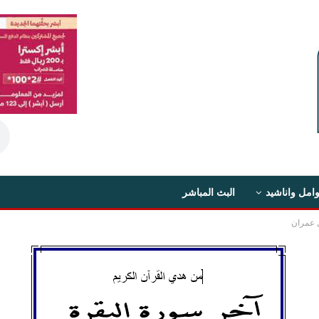
امل واناشيد
البث المباشر
 عمران