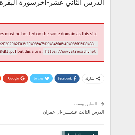
الدرس الثاني عشر-آخرسورة البقرة
es must be hosted on the same domain as this site.
%2F2020%2F03%2F%D8%A7%D9%84%D8%AF%D8%B1%D8%B3-
but this site is:
8%B1.pdf
https://www.alresalh.net
Google+
Twitter
Facebook
شارك
السابق بوست
الدرس الثالث عشــــر -آل عمران