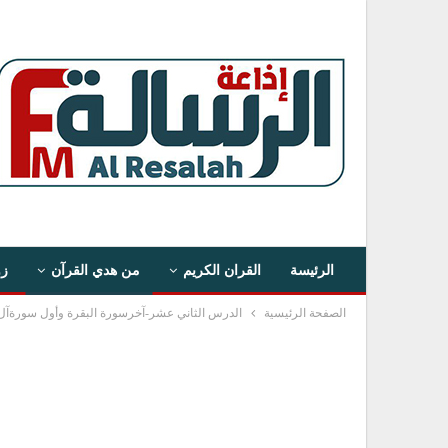
الرئيسة
القران الكريم
من هدي القرآن
زو
الصفحة الرئيسية
الدرس الثاني عشر-آخرسورة البقرة وأول سورةآل