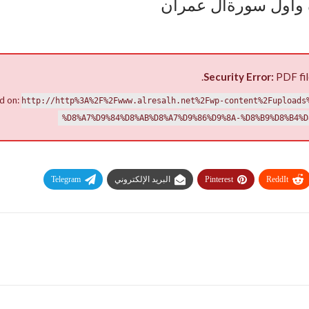
 وأول سورةآل عمران
Security Error:
PDF fil
d on:
http://http%3A%2F%2Fwww.alresalh.net%2Fwp-content%2Fuploads
%D8%A7%D9%84%D8%AB%D8%A7%D9%86%D9%8A-%D8%B9%D8%B4%D
ReddIt
Pinterest
البريد الإلكتروني
Telegram