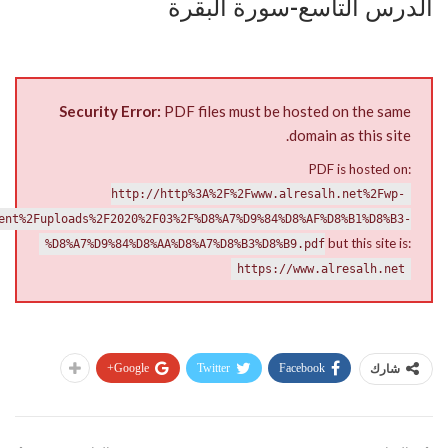
الدرس التاسع-سورة البقرة
Security Error:
PDF files must be hosted on the same
domain as this site.
PDF is hosted on:
http://http%3A%2F%2Fwww.alresalh.net%2Fwp-
ent%2Fuploads%2F2020%2F03%2F%D8%A7%D9%84%D8%AF%D8%B1%D8%B3-
but this site is:
%D8%A7%D9%84%D8%AA%D8%A7%D8%B3%D8%B9.pdf
https://www.alresalh.net
Google+
Twitter
Facebook
شارك