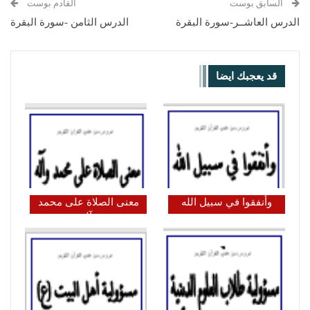
السابق بوست
القادم بوست
الدرس العاشــر-سورة البقرة
الدرس الثامن -سورة البقرة
قد يعجبك ايضا
وأنفقوا في سبيل الله
معنى الصلاة على محمد
وآله