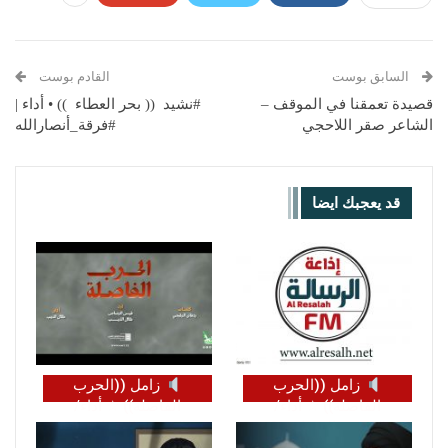
السابق بوست
القادم بوست
قصيدة تعمقنا في الموقف –
#نشيد (( بحر العطاء )) • أداء |
الشاعر صقر اللاحجي
#فرقة_أنصارالله
قد يعجبك ايضا
زامل ((الحرب
زامل ((الحرب
الفاصلة)) ☆ أداء/
الفاصلة)) ☆ أداء/
#قيس_الرصاص &
#قيس_الرصاص &