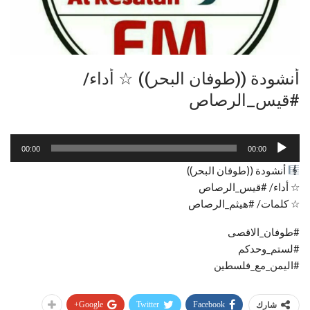
أنشودة ((طوفان البحر)) ☆ أداء/
#قيس_الرصاص
مشغل
00:00
00:00
الصوت
أنشودة ((طوفان البحر))
☆ أداء/ #قيس_الرصاص
☆ كلمات/ #هيثم_الرصاص
#طوفان_الاقصى
#لستم_وحدكم
#اليمن_مع_فلسطين
Google+
Twitter
Facebook
شارك