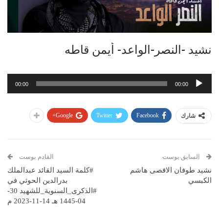
نشيد -النصر-الواعد- أيمن قاطه
مشغل
00:00
00:00
الصوت
Google+
Twitter
Facebook
شارك
السابق بوست
القادم بوست
نشيد طوفان الاقصى هاشم
#كلمة السيد القائد عبدالملك
الكبسي
بدرالدين الحوثي في
#الذكرى_السنوية_للشهيد 30-
04-1445 هـ 14-11-2023 م