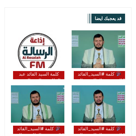
قد يعجبك ايضا
كلمة #السيد_القائد
كلمة السيد القائد عبد
#السيد_عبدالملك_بدرالدين_الحوثي
الملك بدر الدين الحوثي
حول آخر التطورات
(يحفظه الله)
والمستجدات…
(https://t.me/Bayynatn)
…
كلمة #السيد_القائد
كلمة #السيد_القائد
#السيد_عبدالملك_بدرالدين_الحوثي
#السيد_عبدالملك_بدرالدين_الحوث