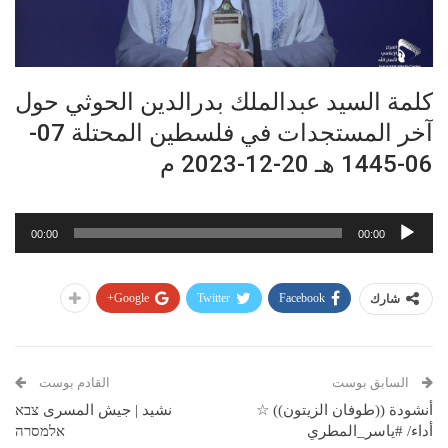
كلمة السيد عبدالملك بدرالدين الحوثي حول
آخر المستجدات في فلسطين المحتلة 07-
06-1445 هـ 20-12-2023 م
مشغل
00:00
00:00
الصوت
Google+
Twitter
Facebook
شارك
السابق بوست
القادم بوست
أنشودة ((طوفان الزيتون)) ☆
نشيد | جيش المسرى צבא
أداء/ #ياسر_المطري
אלמסרה