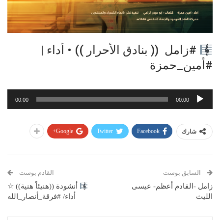
#زامل (( بنادق الأحرار )) • أداء |
#أمين_حمزة
مشغل
00:00
00:00
الصوت
Google+
Twitter
Facebook
شارك
السابق بوست
القادم بوست
زامل -القادم أعظم- عيسى
أنشودة ((هنيئاً هنية)) ☆
الليث
أداء/ #فرقة_أنصار_الله