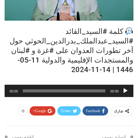
كلمة #السيد_القائد
#السيد_عبدالملك_بدرالدين_الحوثي حول
آخر تطورات العدوان على #غزة و #لبنان
والمستجدات الإقليمية والدولية 11-05-
1446 | 14-11-2024
مشغل
00:00
00:00
الصوت
Google+
Twitter
Facebook
شارك
السابق بوست
القادم بوست