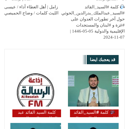
كلمة #السيد_القائد
زامل | أهل العطاء أداء / عيسى
#السيد_عبدالملك_بدرالدين_الحوثي
الليث كلمات / وضاح الحميصي
حول آخر تطورات العدوان على
#غزة و #لبنان والمستجدات
الإقليمية والدولية 05-05-1446 |
07-11-2024
قد يعجبك ايضا
كلمة #السيد_القائد
كلمة السيد القائد عبد
#السيد_عبدالملك_بدرالدين_الحوثي
الملك بدر الدين الحوثي
حول آخر التطورات
(يحفظه الله)