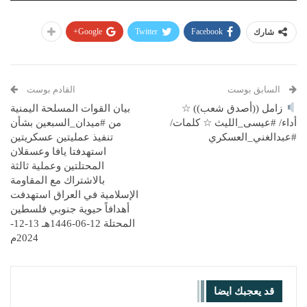
Google+
Twitter
Facebook
شارك
السابق بوست
القادم بوست
زامل ((أصدق شعب)) ☆
بيان القوات المسلحة اليمنية
أداء/ #عيسى_الليث ☆ كلمات/
من #ميدان_السبعين بشأن
#عبدالغني_العسكري
تنفيذ عمليتين عسكريتين
استهدفتا يافا وعسقلان
المحتلتين وعملية ثالثة
بالاشتراك مع المقاومة
الإسلامية في العراق استهدفت
أهدافاً حيوية جنوبي فلسطين
المحتلة 12-06-1446هـ 13-12-
2024م
قد يعجبك ايضا