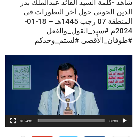
شاهد -كلمة السيد القائد عبدالملك بدر
الدين الحوثي حول آخر التطورات في
المنطقة 07 رجب 1445هـ – 18-01-
2024م #سيد_القول_والفعل
#طوفان_الأقصى #لستم_وحدكم
مشغل
الفيديو
01:24:01
00:00