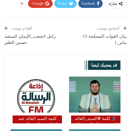
Google+
Twitter
Facebook
شارك
السابق بوست
القادم بوست
بيان القوات المسلحة 15
زامل #شعب_الإيمان المنشد
يناير_1
-حسين الطير
قد يعجبك ايضا
كلمة #السيد_القائد
كلمة السيد القائد عبد
#السيد_عبدالملك_بدرالدين_الحوثي
الملك بدر الدين الحوثي
حول آخر التطورات
(يحفظه الله)