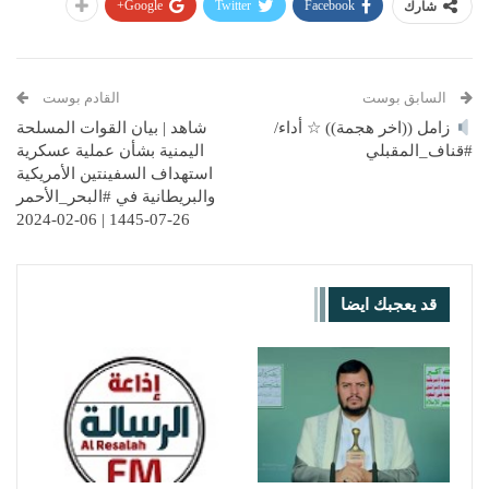
Google+
Twitter
Facebook
شارك
السابق بوست
القادم بوست
زامل ((اخر هجمة)) ☆ أداء/
شاهد | بيان القوات المسلحة
#قناف_المقبلي
اليمنية بشأن عملية عسكرية
استهداف السفينتين الأمريكية
والبريطانية في #البحر_الأحمر
26-07-1445 | 06-02-2024
قد يعجبك ايضا