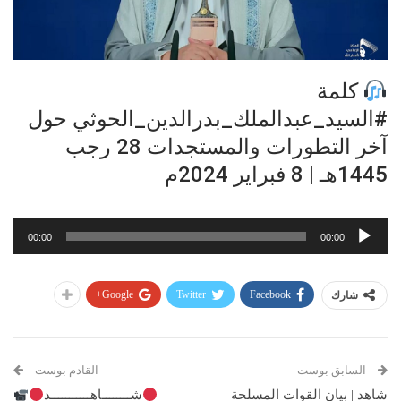
كلمة
#السيد_عبدالملك_بدرالدين_الحوثي حول
آخر التطورات والمستجدات 28 رجب
1445هـ | 8 فبراير 2024م
مشغل
00:00
00:00
الصوت
Google+
Twitter
Facebook
شارك
السابق بوست
القادم بوست
شاهد | بيان القوات المسلحة
شــــــــاهـــــــــــد