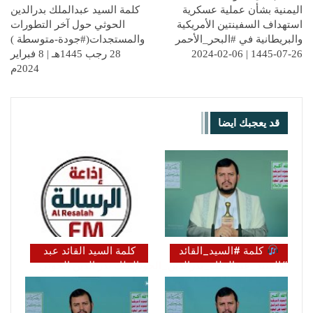
اليمنية بشأن عملية عسكرية
كلمة السيد عبدالملك بدرالدين
استهداف السفينتين الأمريكية
الحوثي حول آخر التطورات
والبريطانية في #البحر_الأحمر
والمستجدات(#جودة-متوسطة )
26-07-1445 | 06-02-2024
28 رجب 1445هـ | 8 فبراير
2024م
قد يعجبك ايضا
كلمة #السيد_القائد
كلمة السيد القائد عبد
#السيد_عبدالملك_بدرالدين_الحوثي
الملك بدر الدين الحوثي
حول آخر التطورات
(يحفظه الله)
والمستجدات…
(https://t.me/Bayynatn)
…