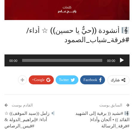
أنشودة ((حيٌّ يا حسين)) ☆ أداء/
#فرقة_شباب_الصمود
مشغل
00:00
00:00
الصوت
Google+
Twitter
Facebook
شارك
السابق بوست
القادم بوست
#نشيد (( برقية إلى الشهيد
زامل ((سيد الموقف)) ☆
القائد )) • ألحان وأداء|
أداء/ #إبراهيم_الدولة &
#فرقة_الرسالة
#قيس_الرصاص