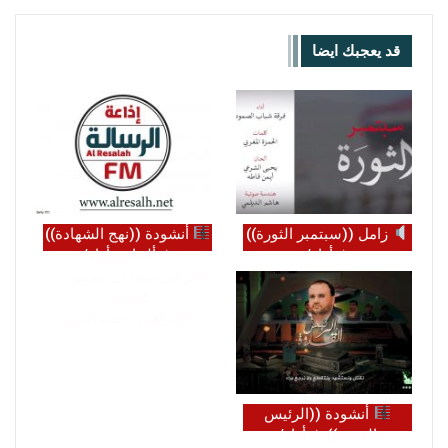
قد يعجبك ايضا
زامل ((سبتمبر الثورة))
أنشودة ((نهج الشهادة))
☆ أداء/
☆ ألحان وأداء/
#فرقة_شباب_الصمود ☆
#فرقة_شباب_الصمود ☆
كلمات/ #الحمزة_المغربي
كلمات/
#إبراهيم_حميدالدين
أنشودة ((الرئيس
القدوة)) ☆ أداء/