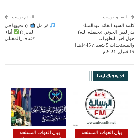
السابق بوست
القادم بوست
كلمة السيد القائد عبدالملك
#زامل
(( نجيبها في
بدرالدين الحوثي (يحفظه الله)
البحر ))
أداء|
حول آخر التطورات
#قناف_المقبلي
والمستجدات 5 شعبان 1445هـ |
15 فبراير 2024م
قد يعجبك ايضا
بيان القوات المسلحة
بيان القوات المسلحة
اليمنية من
اليمنية بشأن استهداف