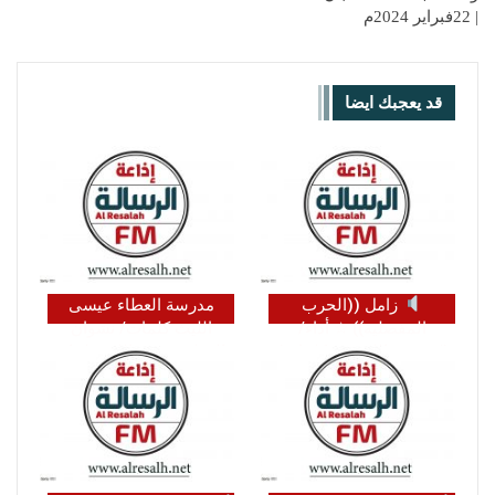
| 22فبراير 2024م
قد يعجبك ايضا
زامل ((الحرب
مدرسة العطاء عيسى
المفصلية)) ☆ أداء/
الليث كلمات/ نشوان
#عيسى الليث ☆ كلمات/
الغولي ضيف الله سلمان
#ردفان_الرقيمي
صالح الاحمدي أبو رواسي…