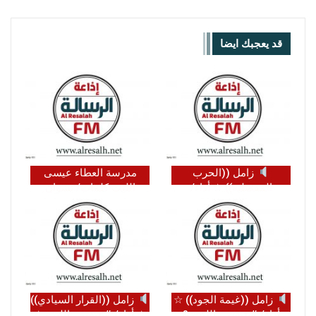
قد يعجبك ايضا
زامل ((الحرب
مدرسة العطاء عيسى
المفصلية)) ☆ أداء/
الليث كلمات/ نشوان
#عيسى الليث ☆ كلمات/
الغولي ضيف الله سلمان
#ردفان_الرقيمي
صالح الاحمدي أبو رواسي…
زامل ((غيمة الجود)) ☆
زامل ((القرار السيادي))
أداء/ #عيسى_الليث &
☆ أداء/ #عيسى_الليث ☆