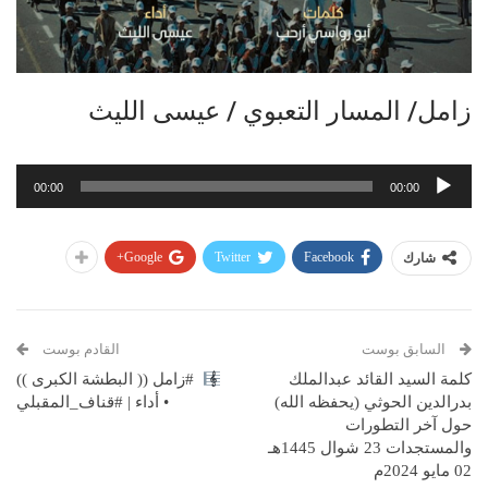
زامل/ المسار التعبوي / عيسى الليث
مشغل
00:00
00:00
الصوت
Google+
Twitter
Facebook
شارك
السابق بوست
القادم بوست
كلمة السيد القائد عبدالملك
#زامل (( البطشة الكبرى ))
بدرالدين الحوثي (يحفظه الله)
• أداء | #قناف_المقبلي
حول آخر التطورات
والمستجدات 23 شوال 1445هـ
02 مايو 2024م