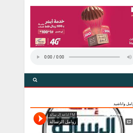
امل واناشيد