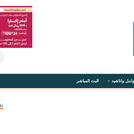
امل واناشيد
البث المباشر
زو