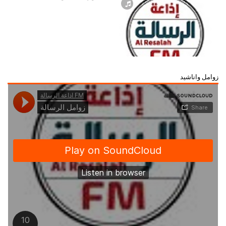
زوامل واناشيد