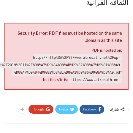
الثقافة القرآنية
Security Error:
PDF files must be hosted on the same
domain as this site.
PDF is hosted on:
http://http%3A%2F%2Fwww.alresalh.net%2Fwp-
s%2F2019%2F11%2F%D8%A7%D9%84%D8%AB%D9%82%D8%A7%D9%81%D8%A9-
%D8%A7%D9%84%D9%82%D8%B1%D8%A2%D9%86%D9%8A%D8%A9.pdf
but this site is:
https://www.alresalh.net
Google+
Twitter
Facebook
شارك