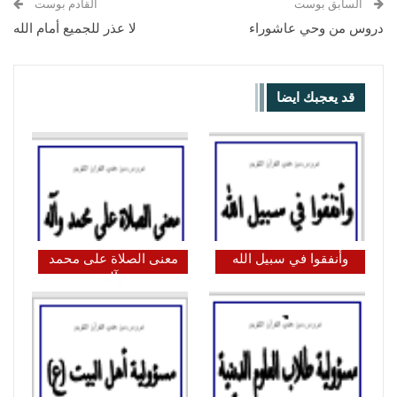
السابق بوست
القادم بوست
دروس من وحي عاشوراء
لا عذر للجميع أمام الله
قد يعجبك ايضا
وأنفقوا في سبيل الله
معنى الصلاة على محمد
وآله