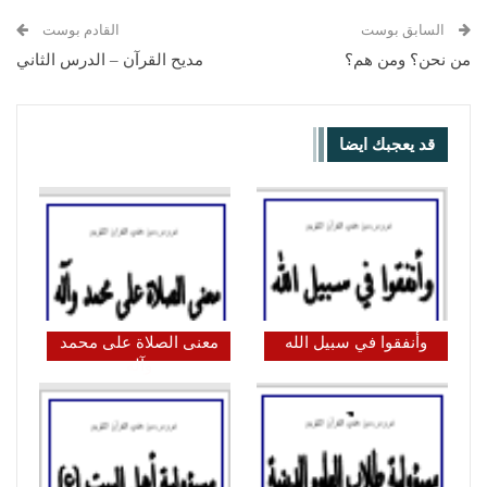
السابق بوست
القادم بوست
من نحن؟ ومن هم؟
مديح القرآن – الدرس الثاني
قد يعجبك ايضا
وأنفقوا في سبيل الله
معنى الصلاة على محمد
وآله