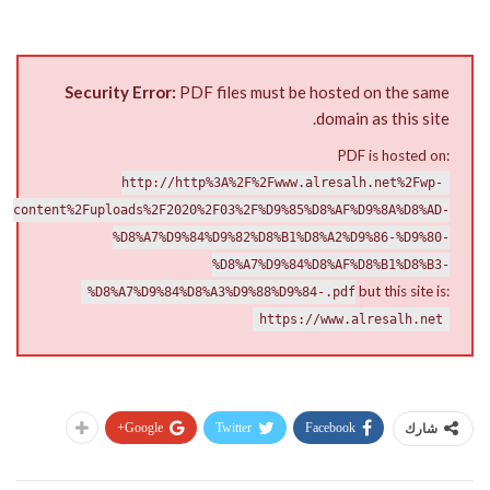
Security Error:
PDF files must be hosted on the same
domain as this site.
PDF is hosted on:
http://http%3A%2F%2Fwww.alresalh.net%2Fwp-
content%2Fuploads%2F2020%2F03%2F%D9%85%D8%AF%D9%8A%D8%AD-
%D8%A7%D9%84%D9%82%D8%B1%D8%A2%D9%86-%D9%80-
%D8%A7%D9%84%D8%AF%D8%B1%D8%B3-
but this site is:
%D8%A7%D9%84%D8%A3%D9%88%D9%84-.pdf
https://www.alresalh.net
Google+
Twitter
Facebook
شارك