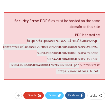
Security Error:
PDF files must be hosted on the same
domain as this site.
PDF is hosted on:
http://http%3A%2F%2Fwww.alresalh.net%2Fwp-
content%2Fuploads%2F2020%2F03%2F%D9%85%D8%AF%D9%8A%D8%AD-
%D8%A7%D9%84%D9%82%D8%B1%D8%A2%D9%86-
%D8%A7%D9%84%D8%AF%D8%B1%D8%B3-
but this site is:
%D8%A7%D9%84%D8%AB%D8%A7%D9%86%D9%8A.pdf
https://www.alresalh.net
Google+
Twitter
Facebook
شارك