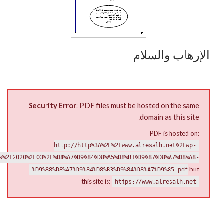
الإرهاب والسلام
Security Error:
PDF files must be hosted on the same
domain as this site.
PDF is hosted on:
http://http%3A%2F%2Fwww.alresalh.net%2Fwp-
s%2F2020%2F03%2F%D8%A7%D9%84%D8%A5%D8%B1%D9%87%D8%A7%D8%A8-
but
%D9%88%D8%A7%D9%84%D8%B3%D9%84%D8%A7%D9%85.pdf
this site is:
https://www.alresalh.net