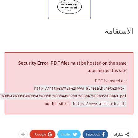
الاستقامة
Security Error:
PDF files must be hosted on the same
domain as this site.
PDF is hosted on:
http://http%3A%2F%2Fwww.alresalh.net%2Fwp-
F%D8%A7%D9%84%D8%A7%D8%B3%D8%AA%D9%82%D8%A7%D9%85%D8%A9.pdf
but this site is:
https://www.alresalh.net
Google+
Twitter
Facebook
شارك