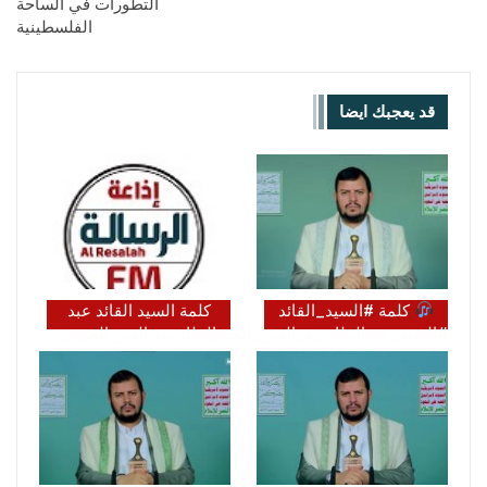
التطورات في الساحة
الفلسطينية
قد يعجبك ايضا
كلمة #السيد_القائد
كلمة السيد القائد عبد
#السيد_عبدالملك_بدرالدين_الحوثي
الملك بدر الدين الحوثي
حول آخر التطورات
(يحفظه الله)
والمستجدات…
(https://t.me/Bayynatn)
…