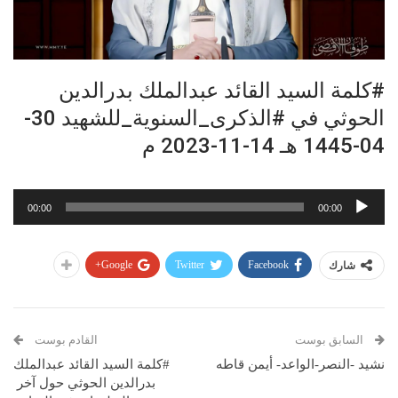
#كلمة السيد القائد عبدالملك بدرالدين
الحوثي في #الذكرى_السنوية_للشهيد 30-
04-1445 هـ 14-11-2023 م
مشغل
00:00
00:00
الصوت
Google+
Twitter
Facebook
شارك
السابق بوست
القادم بوست
نشيد -النصر-الواعد- أيمن قاطه
#كلمة السيد القائد عبدالملك
بدرالدين الحوثي حول آخر